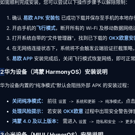
如需顺利完成安装，您可以尝试以下操作步骤予以解除限制：
确认
易欧 APK 安装包
已成功下载并保存至手机的本地存
开启手机的
飞行模式
，断开所有的 Wi-Fi 及移动数据网
打开系统自带的"文件管理器"，找到已下载的
OKX欧意安
在无网络连接状态下，系统将不会触发云端验证拦截策略
易欧 APP
安装完成后，关闭飞行模式恢复网络，即可正
2
华为设备（鸿蒙 HarmonyOS）安装说明
华为设备内置的"纯净模式"默认会阻挡外部 APK 的安装过程：
关闭纯净模式：
前往
，点击
设置 -> 系统和更新 -> 纯净模式
处理风险提示：
若安装
OKX欧意
过程中出现安全警告弹窗
鸿蒙 4.0 及以上版本：
需进入
设置 -> 隐私和安全 -> 更
3
小米设备（MIUI / HyperOS）安装说明